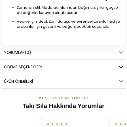
Zamansız stil: Moda akımlarından bağımsız, yıllar geçse
de değerini koruyan bir aksesuar.
Hediye için ideal: Zarif duruşu ve evrensel tarzıyla hediye
arayanlar için güvenli ve beğenilecek bir seçenek.
YORUMLAR
(0)
ÖDEME SEÇENEKLERI
ÜRÜN ÖNERILERI
MÜŞTERI DENEYIMLERI
Takı Sıla Hakkında Yorumlar
★★★★★
★★★