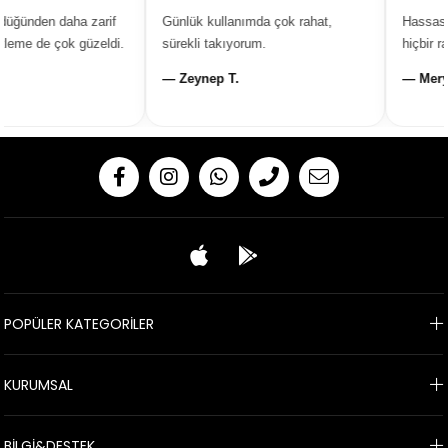
üğünden daha zarif
Günlük kullanımda çok rahat,
Hassas ci
eme de çok güzeldi.
sürekli takıyorum.
hiçbir ra
— Zeynep T.
— Merye
POPÜLER KATEGORİLER
KURUMSAL
BİLGİ&DESTEK