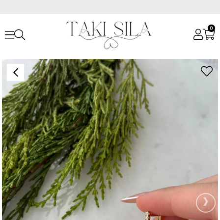
0
Anasayfa
Küpeler
Vip Küpeler
Vip Taşlı Vip Küpe
›