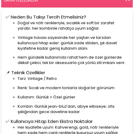
✅ Neden Bu Takıyı Tercih Etmelisiniz?
Doğal ve nötr renkleriyle, sıcaklık ve soft bir zarafet
yaratır; her kombinle rahatça uyum sağlar.
Vintage havası sayesinde her yaştan ve tarzdan
kullanıcıya hitap eder: günlük sade stilden, şık davet
kıyafetine kadar geniş kullanım alanı.
Hem gündelik kullanımda rahat hem de özel günlerde
dikkat çekici; tek bir aksesuarla çok yönlü stil imkanı verir.
📌 Teknik Özellikler
Tarz: Vintage / Retro
Renk: Sıcak ve modern tonlarla doğal bir görünüm
Kullanım: Günlük + Özel günler
Kombin: Günlük jean-bluz’dan, abiye elbiseye; ofis
şıklığından gece davetine kadar
✅ Kullanıcıya Hitap Eden Ekstra Noktalar
Her kıyafetle uyum: Kahverengi, gold, nötr renkleriyle
hem sade hem canlı renklerle kusursuz uyum sağlar.