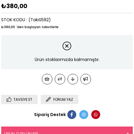
₺380,00
STOK KODU
(TakıS592)
₺380,00
`den başlayan taksitlerle
Ürün stoklarımızda kalmamıştır.
TAVSIYE ET
YORUM YAZ
Sipariş Destek
ÜRÜN ÖZELLIKLERI