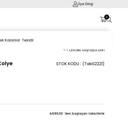
Üye Girişi
0
ek Kalanlar
Tekstil
< < Önceki Sayfaya Dön
 Kolye
STOK KODU
(TakıS2221)
₺590,00
`den başlayan taksitlerle