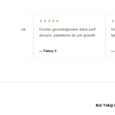
★★★★★
★★
im için çok
Ürünler göründüğünden daha zarif
Günlük
memnun
duruyor, paketleme de çok güzeldi.
takıy
— Fatma Y.
— Zey
Bizi Takip 