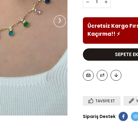
›
Ücretsiz Kargo Fır
Kaçırma!!
⚡
TAVSIYE ET
Sipariş Destek