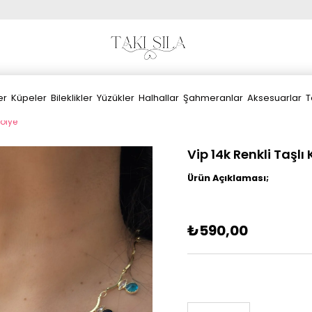
er
Küpeler
Bileklikler
Yüzükler
Halhallar
Şahmeranlar
Aksesuarlar
T
Kolye
Vip 14k Renkli Taşlı
Ürün Açıklaması;
₺590,00