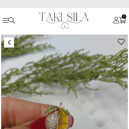
0
Anasayfa
Aksesuarlar
Broşlar
Taşlı Limon Broş