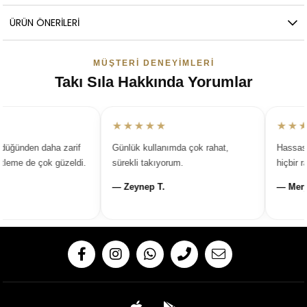
ÜRÜN ÖNERILERI
MÜŞTERI DENEYIMLERI
Takı Sıla Hakkında Yorumlar
★★★★★
★★★
üğünden daha zarif
Günlük kullanımda çok rahat,
Hassas ci
eme de çok güzeldi.
sürekli takıyorum.
hiçbir ra
— Zeynep T.
— Merye