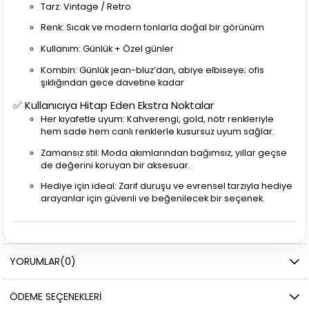
Tarz: Vintage / Retro
Renk: Sıcak ve modern tonlarla doğal bir görünüm
Kullanım: Günlük + Özel günler
Kombin: Günlük jean-bluz’dan, abiye elbiseye; ofis
şıklığından gece davetine kadar
✅ Kullanıcıya Hitap Eden Ekstra Noktalar
Her kıyafetle uyum: Kahverengi, gold, nötr renkleriyle
hem sade hem canlı renklerle kusursuz uyum sağlar.
Zamansız stil: Moda akımlarından bağımsız, yıllar geçse
de değerini koruyan bir aksesuar.
Hediye için ideal: Zarif duruşu ve evrensel tarzıyla hediye
arayanlar için güvenli ve beğenilecek bir seçenek.
YORUMLAR
(0)
ÖDEME SEÇENEKLERI