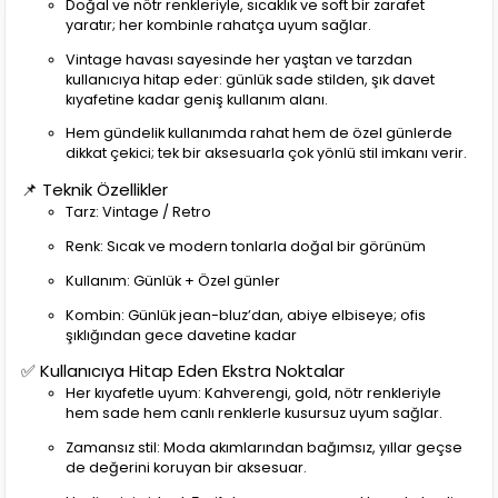
Doğal ve nötr renkleriyle, sıcaklık ve soft bir zarafet
yaratır; her kombinle rahatça uyum sağlar.
Vintage havası sayesinde her yaştan ve tarzdan
kullanıcıya hitap eder: günlük sade stilden, şık davet
kıyafetine kadar geniş kullanım alanı.
Hem gündelik kullanımda rahat hem de özel günlerde
dikkat çekici; tek bir aksesuarla çok yönlü stil imkanı verir.
📌 Teknik Özellikler
Tarz: Vintage / Retro
Renk: Sıcak ve modern tonlarla doğal bir görünüm
Kullanım: Günlük + Özel günler
Kombin: Günlük jean-bluz’dan, abiye elbiseye; ofis
şıklığından gece davetine kadar
✅ Kullanıcıya Hitap Eden Ekstra Noktalar
Her kıyafetle uyum: Kahverengi, gold, nötr renkleriyle
hem sade hem canlı renklerle kusursuz uyum sağlar.
Zamansız stil: Moda akımlarından bağımsız, yıllar geçse
de değerini koruyan bir aksesuar.