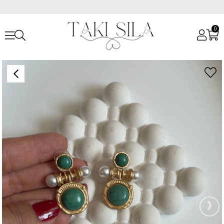
0
Anasayfa
Küpeler
Özel Seri Küpeler
Özel Seri Yeşil Vintage Küpe
›