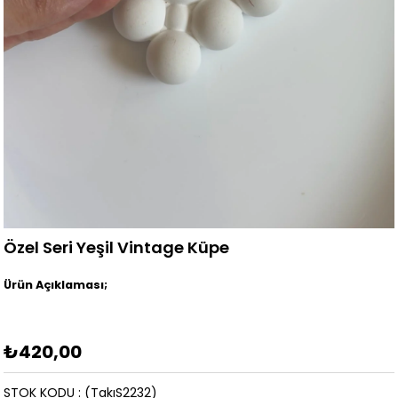
Özel Seri Yeşil Vintage Küpe
Ürün Açıklaması;
₺420,00
STOK KODU
(TakıS2232)