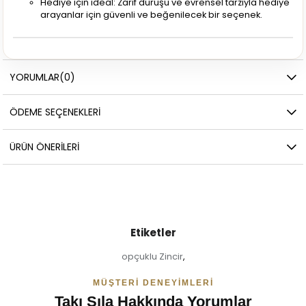
Hediye için ideal: Zarif duruşu ve evrensel tarzıyla hediye
arayanlar için güvenli ve beğenilecek bir seçenek.
YORUMLAR
(0)
ÖDEME SEÇENEKLERI
ÜRÜN ÖNERILERI
Etiketler
opçuklu Zincir
,
MÜŞTERI DENEYIMLERI
Takı Sıla Hakkında Yorumlar