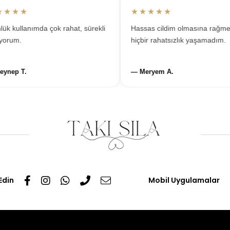
★★
★★★★★
kullanımda çok rahat, sürekli
Hassas cildim olmasına rağmen
um.
hiçbir rahatsızlık yaşamadım.
ep T.
— Meryem A.
Edin
Mobil Uygulamalar