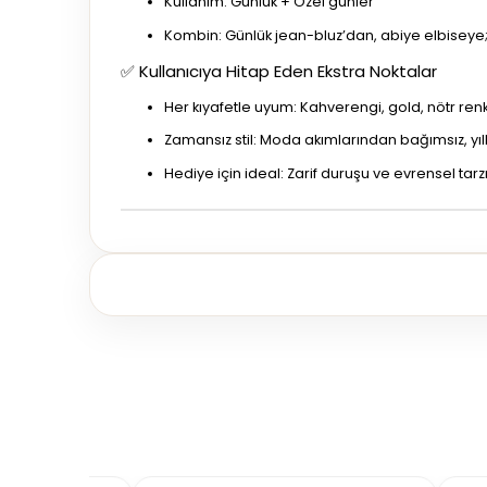
Kullanım: Günlük + Özel günler
Kombin: Günlük jean-bluz’dan, abiye elbiseye;
✅ Kullanıcıya Hitap Eden Ekstra Noktalar
Her kıyafetle uyum: Kahverengi, gold, nötr re
Zamansız stil: Moda akımlarından bağımsız, yı
Hediye için ideal: Zarif duruşu ve evrensel tar