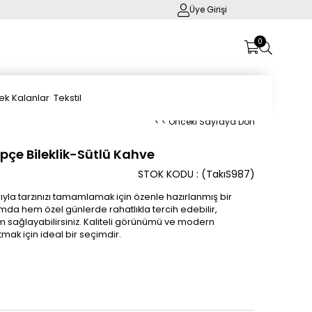
Üye Girişi
0
ek Kalanlar
Tekstil
< < Önceki Sayfaya Dön
epçe Bileklik-Sütlü Kahve
STOK KODU
(TakıS987)
rıyla tarzınızı tamamlamak için özenle hazırlanmış bir
mda hem özel günlerde rahatlıkla tercih edebilir,
 sağlayabilirsiniz. Kaliteli görünümü ve modern
tmak için ideal bir seçimdir.