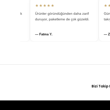
★★★★★
★★★
m için çok
Ürünler göründüğünden daha zarif
Günlük 
emnun
duruyor, paketleme de çok güzeldi.
takıyor
— Fatma Y.
— Zeyn
Bizi Takip 