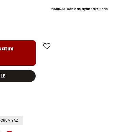
₺500,00
`den başlayan taksitlerle
satını
YORUM YAZ