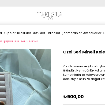
er
Küpeler
Bileklikler
Yüzükler
Halhallar
Şahmeranlar
Aksesuarlar
T
 Kelepçe Bileklik-Sütlü Kahve
Özel Seri Mineli Kel
Zarif tasarımı ve şık detayla
üründür. Hem günlük kullanı
kombinlerinize kolayca uyum
dokusuyla stilinize değer ka
₺500,00