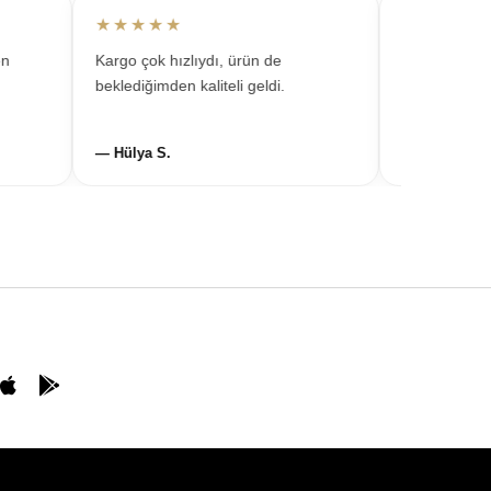
★★★★★
★★★★★
Kargo çok hızlıydı, ürün de
Takılar çok şık 
beklediğimden kaliteli geldi.
kombinlerde süre
— Hülya S.
— Gülten R.