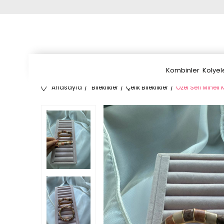
Kombinler
Kolyel
Anasayfa
Bileklikler
Çelik Bileklikler
Özel Seri Mineli