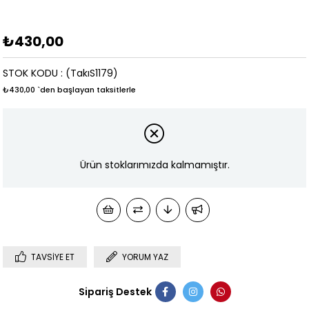
₺430,00
STOK KODU
(TakıS1179)
₺430,00
`den başlayan taksitlerle
Ürün stoklarımızda kalmamıştır.
TAVSIYE ET
YORUM YAZ
Sipariş Destek