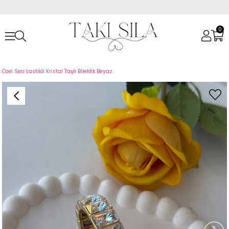
0
Anasayfa
Bileklikler
Çelik Bileklikler
Özel Seri Lastikli Kristal Taşlı Bileklik Beyaz
›