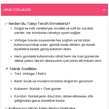
ÜRÜN ÖZELLIKLERI
✅ Neden Bu Takıyı Tercih Etmelisiniz?
Doğal ve nötr renkleriyle, sıcaklık ve soft bir zarafet
yaratır; her kombinle rahatça uyum sağlar.
Vintage havası sayesinde her yaştan ve tarzdan
kullanıcıya hitap eder: günlük sade stilden, şık davet
kıyafetine kadar geniş kullanım alanı.
Hem gündelik kullanımda rahat hem de özel günlerde
dikkat çekici; tek bir aksesuarla çok yönlü stil imkanı verir.
📌 Teknik Özellikler
Tarz: Vintage / Retro
Renk: Sıcak ve modern tonlarla doğal bir görünüm
Kullanım: Günlük + Özel günler
Kombin: Günlük jean-bluz’dan, abiye elbiseye; ofis
şıklığından gece davetine kadar
✅ Kullanıcıya Hitap Eden Ekstra Noktalar