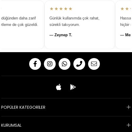
★★★★★
★★★
üğünden daha zarif
Günlük kullanımda çok rahat,
Hassas c
leme de çok güzeldi.
sürekli takıyorum.
hiçbir ra
— Zeynep T.
— Merye
POPÜLER KATEGORİLER
KURUMSAL