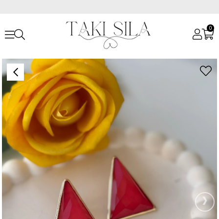
0
Anasayfa
Küpeler
Özel Seri Kırmızı Üçgen Küpe
›