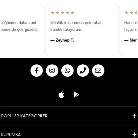
★★★★★
★★★
üğünden daha zarif
Günlük kullanımda çok rahat,
Hassas ci
eme de çok güzeldi.
sürekli takıyorum.
hiçbir ra
— Zeynep T.
— Merye
POPÜLER KATEGORİLER
KURUMSAL