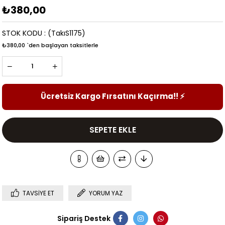
₺380,00
STOK KODU
(TakıS1175)
₺380,00
`den başlayan taksitlerle
Ücretsiz Kargo Fırsatını Kaçırma!!
⚡
TAVSIYE ET
YORUM YAZ
Sipariş Destek