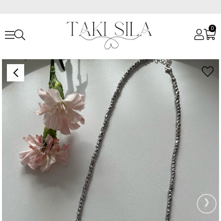
0
Anasayfa
Kolyeler
Özel Seri Gri Dorika Kolye
›