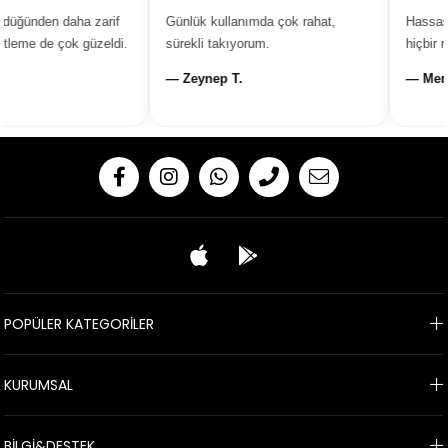
üğünden daha zarif
Günlük kullanımda çok rahat,
Hassas c
leme de çok güzeldi.
sürekli takıyorum.
hiçbir ra
— Zeynep T.
— Merye
POPÜLER KATEGORİLER
KURUMSAL
BİLGİ&DESTEK