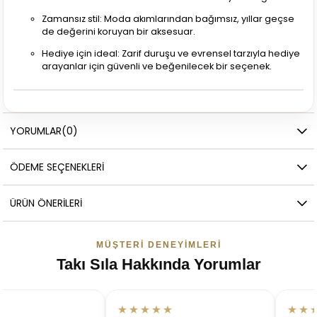
Zamansız stil: Moda akımlarından bağımsız, yıllar geçse
de değerini koruyan bir aksesuar.
Hediye için ideal: Zarif duruşu ve evrensel tarzıyla hediye
arayanlar için güvenli ve beğenilecek bir seçenek.
YORUMLAR
(0)
ÖDEME SEÇENEKLERI
ÜRÜN ÖNERILERI
MÜŞTERI DENEYIMLERI
Takı Sıla Hakkında Yorumlar
★★★★★
★★★