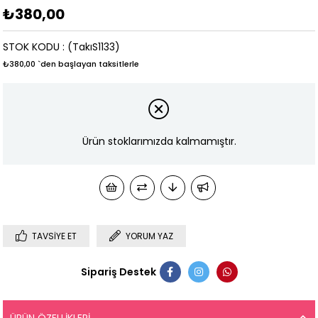
₺380,00
STOK KODU
(TakıS1133)
₺380,00
`den başlayan taksitlerle
Ürün stoklarımızda kalmamıştır.
TAVSIYE ET
YORUM YAZ
Sipariş Destek
ÜRÜN ÖZELLIKLERI