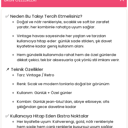
✅ Neden Bu Takıyı Tercih Etmelisiniz?
Doğal ve nötr renkleriyle, sıcaklık ve soft bir zarafet
yaratır; her kombinle rahatça uyum sağlar.
Vintage havası sayesinde her yaştan ve tarzdan
kullanıcıya hitap eder: günlük sade stilden, şık davet
kıyafetine kadar geniş kullanım alanı.
Hem gündelik kullanımda rahat hem de özel günlerde
dikkat çekici; tek bir aksesuarla çok yönlü stil imkanı verir.
📌 Teknik Özellikler
Tarz: Vintage / Retro
Renk: Sıcak ve modern tonlarla doğal bir görünüm
Kullanım: Günlük + Özel günler
Kombin: Günlük jean-bluz’dan, abiye elbiseye; ofis
şıklığından gece davetine kadar
✅ Kullanıcıya Hitap Eden Ekstra Noktalar
Her kıyafetle uyum: Kahverengi, gold, nötr renkleriyle
hem sade hem canlı renklerle kusursuz uyum sağlar.