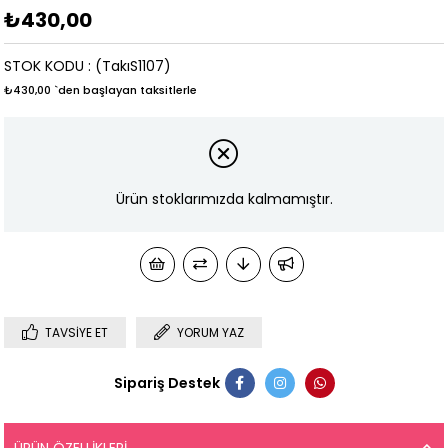
₺430,00
STOK KODU
(TakıS1107)
₺430,00
`den başlayan taksitlerle
Ürün stoklarımızda kalmamıştır.
TAVSIYE ET
YORUM YAZ
Sipariş Destek
ÜRÜN ÖZELLIKLERI