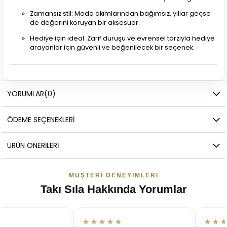
Zamansız stil: Moda akımlarından bağımsız, yıllar geçse
de değerini koruyan bir aksesuar.
Hediye için ideal: Zarif duruşu ve evrensel tarzıyla hediye
arayanlar için güvenli ve beğenilecek bir seçenek.
YORUMLAR
(0)
ÖDEME SEÇENEKLERI
ÜRÜN ÖNERILERI
MÜŞTERI DENEYIMLERI
Takı Sıla Hakkında Yorumlar
★★★★★
★★★