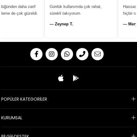
üğünden daha zarif
Günlük kullanımda çok rahat,
Hassas ci
eme de çok güzeldi.
sürekli takıyorum.
hiçbir ra
— Zeynep T.
— Merye
POPÜLER KATEGORİLER
KURUMSAL
BİLGİ&DESTEK