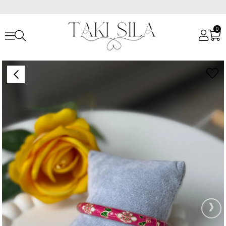
0
Anasayfa
Bileklikler
Çelik Bileklikler
Özel Seri Fuşya Mineli Kelepçe Bileklik
›