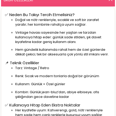
✅ Neden Bu Takıyı Tercih Etmelisiniz?
Doğal ve nötr renkleriyle, sıcaklık ve soft bir zarafet
yaratır; her kombinle rahatça uyum sağlar.
Vintage havası sayesinde her yaştan ve tarzdan
kullanıcıya hitap eder: günlük sade stilden, şık davet
kıyafetine kadar geniş kullanım alanı.
Hem gündelik kullanımda rahat hem de özel günlerde
dikkat çekici; tek bir aksesuarla çok yönlü stil imkanı verir.
📌 Teknik Özellikler
Tarz: Vintage / Retro
Renk: Sıcak ve modern tonlarla doğal bir görünüm
Kullanım: Günlük + Özel günler
Kombin: Günlük jean-bluz’dan, abiye elbiseye; ofis
şıklığından gece davetine kadar
✅ Kullanıcıya Hitap Eden Ekstra Noktalar
Her kıyafetle uyum: Kahverengi, gold, nötr renkleriyle
hem sade hem canlı renklerle kusursuz uyum sağlar.