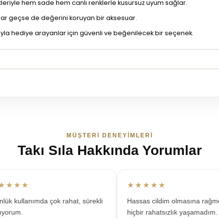
nkleriyle hem sade hem canlı renklerle kusursuz uyum sağlar.
llar geçse de değerini koruyan bir aksesuar.
zıyla hediye arayanlar için güvenli ve beğenilecek bir seçenek.
MÜŞTERI DENEYIMLERI
Takı Sıla Hakkında Yorumlar
★★★
★★★★★
 kullanımda çok rahat, sürekli
Hassas cildim olmasına rağmen
rum.
hiçbir rahatsızlık yaşamadım.