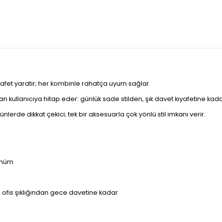
zarafet yaratır; her kombinle rahatça uyum sağlar.
 kullanıcıya hitap eder: günlük sade stilden, şık davet kıyafetine kada
erde dikkat çekici; tek bir aksesuarla çok yönlü stil imkanı verir.
ünüm
 ofis şıklığından gece davetine kadar