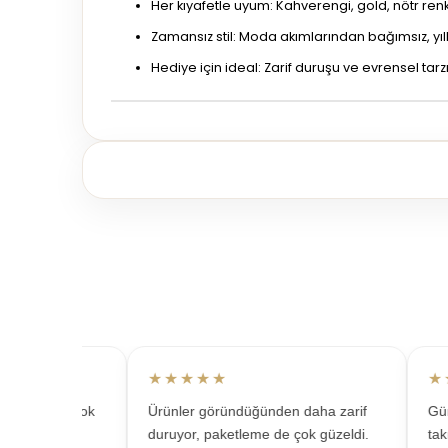
Her kıyafetle uyum: Kahverengi, gold, nötr re
Zamansız stil: Moda akımlarından bağımsız, yı
Hediye için ideal: Zarif duruşu ve evrensel tar
★★★★★
★★
im için çok
Ürünler göründüğünden daha zarif
Günlük
emnun
duruyor, paketleme de çok güzeldi.
takıyo