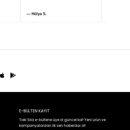
— Hülya S.
— Gülten R.
E-BÜLTEN KAYIT
Taki Sila e-bültene üye ol güncel kal! Yeni ürün ve
kampanyalardan ilk sen haberdar ol!