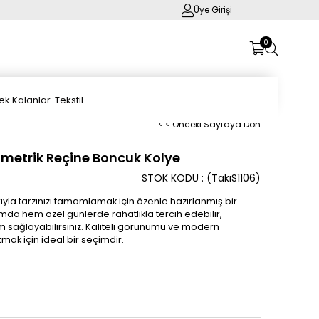
Üye Girişi
0
ek Kalanlar
Tekstil
< < Önceki Sayfaya Dön
ometrik Reçine Boncuk Kolye
STOK KODU
(TakıS1106)
rıyla tarzınızı tamamlamak için özenle hazırlanmış bir
mda hem özel günlerde rahatlıkla tercih edebilir,
 sağlayabilirsiniz. Kaliteli görünümü ve modern
tmak için ideal bir seçimdir.