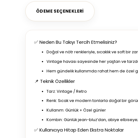
ÖDEME SEÇENEKLERI
✅ Neden Bu Takıyı Tercih Etmelisiniz?
Doğal ve nötr renkleriyle, sıcaklık ve soft bir 
Vintage havası sayesinde her yaştan ve tarzdan
Hem gündelik kullanımda rahat hem de özel günl
📌 Teknik Özellikler
Tarz: Vintage / Retro
Renk: Sıcak ve modern tonlarla doğal bir gör
Kullanım: Günlük + Özel günler
Kombin: Günlük jean-bluz’dan, abiye elbiseye;
✅ Kullanıcıya Hitap Eden Ekstra Noktalar