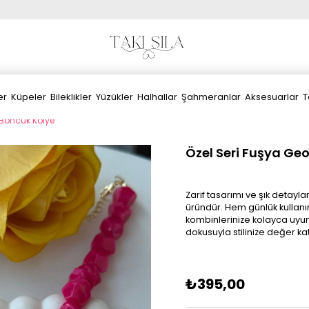
er
Küpeler
Bileklikler
Yüzükler
Halhallar
Şahmeranlar
Aksesuarlar
T
 Boncuk Kolye
Özel Seri Fuşya Ge
Zarif tasarımı ve şık detayla
üründür. Hem günlük kullanı
kombinlerinize kolayca uyum
dokusuyla stilinize değer ka
₺395,00