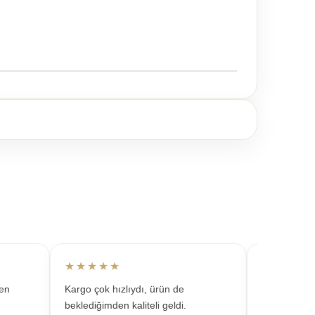
★★★★★
★★★★★
Kargo çok hızlıydı, ürün de
Takılar çok şık 
beklediğimden kaliteli geldi.
kombinlerde sür