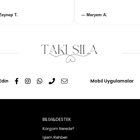
ep T.
— Meryem A.
Edin
Mobil Uygulamalar
BİLGİ&DESTEK
Kargom Nerede?
İşlem Rehberi