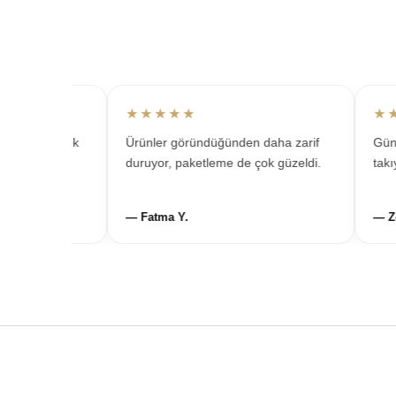
★★★★★
★★★
m için çok
Ürünler göründüğünden daha zarif
Günlük 
emnun
duruyor, paketleme de çok güzeldi.
takıyor
— Fatma Y.
— Zeyne