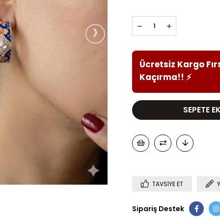
›
Ücretsiz Kargo Fır
Kaçırma!!
⚡
TAVSIYE ET
Sipariş Destek