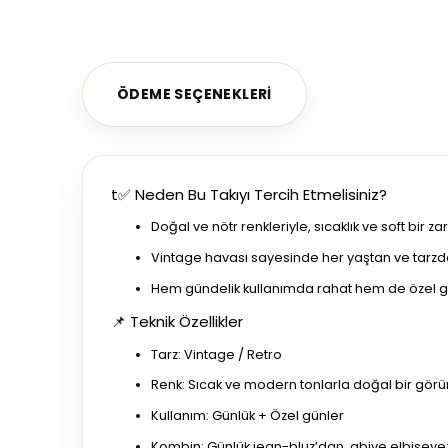
ÖDEME SEÇENEKLERI
t✅ Neden Bu Takıyı Tercih Etmelisiniz?
Doğal ve nötr renkleriyle, sıcaklık ve soft bir 
Vintage havası sayesinde her yaştan ve tarzdan
Hem gündelik kullanımda rahat hem de özel günl
📌 Teknik Özellikler
Tarz: Vintage / Retro
Renk: Sıcak ve modern tonlarla doğal bir gör
Kullanım: Günlük + Özel günler
Kombin: Günlük jean-bluz’dan, abiye elbiseye;