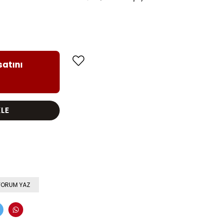
satını
YORUM YAZ