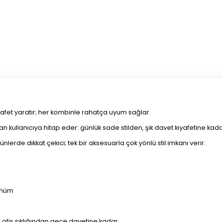
zarafet yaratır; her kombinle rahatça uyum sağlar.
 kullanıcıya hitap eder: günlük sade stilden, şık davet kıyafetine kada
erde dikkat çekici; tek bir aksesuarla çok yönlü stil imkanı verir.
ünüm
 ofis şıklığından gece davetine kadar