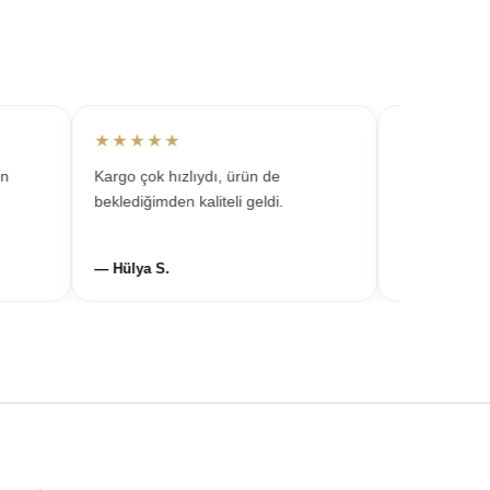
★★★★★
★★★★★
Kargo çok hızlıydı, ürün de
Takılar çok şık d
beklediğimden kaliteli geldi.
kombinlerde süre
— Hülya S.
— Gülten R.