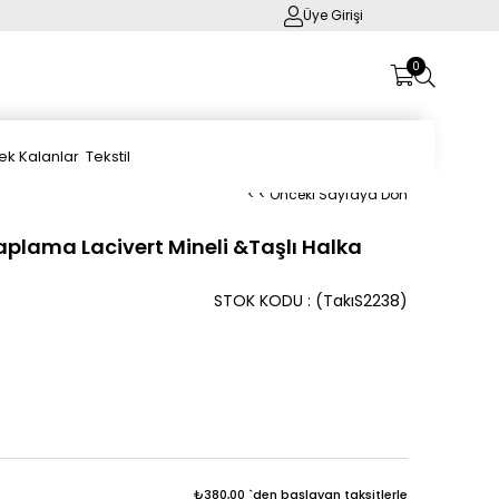
Üye Girişi
0
ek Kalanlar
Tekstil
< < Önceki Sayfaya Dön
 Kaplama Lacivert Mineli &Taşlı Halka
STOK KODU
(TakıS2238)
₺380,00
`den başlayan taksitlerle