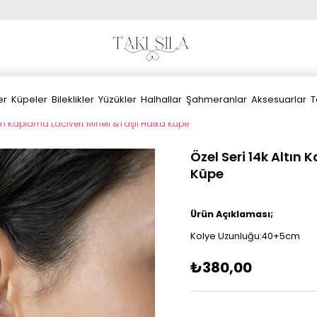
er
Küpeler
Bileklikler
Yüzükler
Halhallar
Şahmeranlar
Aksesuarlar
T
ltın Kaplama Lacivert Mineli &Taşlı Halka Küpe
Özel Seri 14k Altın
Küpe
Ürün Açıklaması;
Kolye Uzunluğu:40+5cm
₺380,00