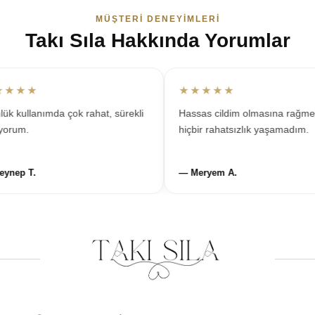
MÜŞTERI DENEYIMLERI
Takı Sıla Hakkında Yorumlar
★★
★★★★★
kullanımda çok rahat, sürekli
Hassas cildim olmasına rağmen
um.
hiçbir rahatsızlık yaşamadım.
p T.
— Meryem A.