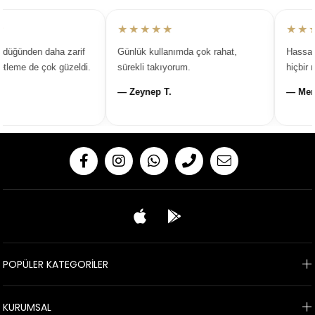
★★★★★
★★★
düğünden daha zarif
Günlük kullanımda çok rahat,
Hassas c
leme de çok güzeldi.
sürekli takıyorum.
hiçbir r
— Zeynep T.
— Mery
POPÜLER KATEGORİLER
KURUMSAL