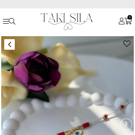
0
Anasayfa
Halhallar
Kırmızı Boncuklu Halhal
›