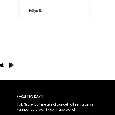
— Hülya S.
— Gülten R.
E-BÜLTEN KAYIT
Taki Sila e-bültene üye ol güncel kal! Yeni ürün ve
kampanyalardan ilk sen haberdar ol!