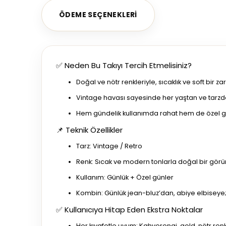
ÖDEME SEÇENEKLERI
✅ Neden Bu Takıyı Tercih Etmelisiniz?
Doğal ve nötr renkleriyle, sıcaklık ve soft bir 
Vintage havası sayesinde her yaştan ve tarzdan
Hem gündelik kullanımda rahat hem de özel günl
📌 Teknik Özellikler
Tarz: Vintage / Retro
Renk: Sıcak ve modern tonlarla doğal bir gör
Kullanım: Günlük + Özel günler
Kombin: Günlük jean-bluz’dan, abiye elbiseye;
✅ Kullanıcıya Hitap Eden Ekstra Noktalar
Her kıyafetle uyum: Kahverengi, gold, nötr re