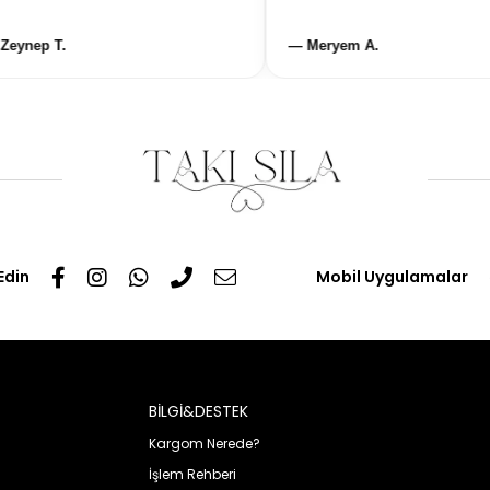
ynep T.
— Meryem A.
Edin
Mobil Uygulamalar
BİLGİ&DESTEK
Kargom Nerede?
İşlem Rehberi