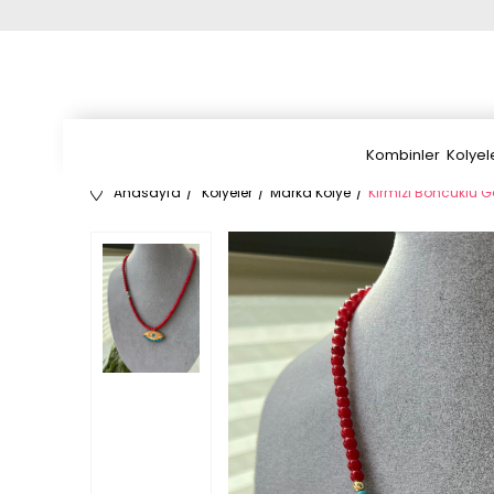
Kombinler
Kolyel
Anasayfa
Kolyeler
Marka Kolye
Kırmızı Boncuklu G