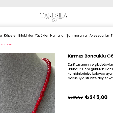
er
Küpeler
Bileklikler
Yüzükler
Halhallar
Şahmeranlar
Aksesuarlar
T
öz Kolye
Kırmızı Boncuklu G
Zarif tasarımı ve şık detayla
üründür. Hem günlük kullanı
kombinlerinize kolayca uyum
dokusuyla stilinize değer ka
₺245,00
₺500,00