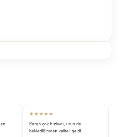
★★★★★
★★★★★
n
Kargo çok hızlıydı, ürün de
Takılar çok şı
beklediğimden kaliteli geldi.
kombinlerde s