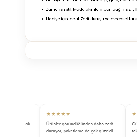
Zamansız stil: Moda akımlarından bağımsız, yı
Hediye için ideal: Zarif duruşu ve evrensel tar
★★★★★
★★
nim için çok
Ürünler göründüğünden daha zarif
Günlü
 memnun
duruyor, paketleme de çok güzeldi.
takı