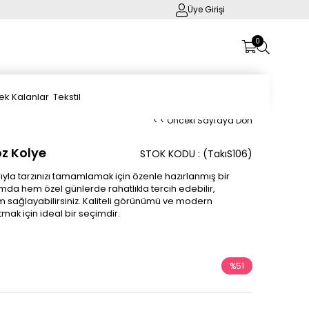
Üye Girişi
0
ek Kalanlar
Tekstil
< < Önceki Sayfaya Dön
öz Kolye
STOK KODU
(TakıS106)
rıyla tarzınızı tamamlamak için özenle hazırlanmış bir
mda hem özel günlerde rahatlıkla tercih edebilir,
 sağlayabilirsiniz. Kaliteli görünümü ve modern
tmak için ideal bir seçimdir.
%
51
İndirim