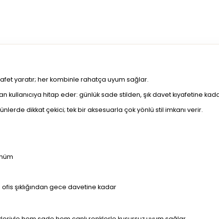
zarafet yaratır; her kombinle rahatça uyum sağlar.
 kullanıcıya hitap eder: günlük sade stilden, şık davet kıyafetine kada
erde dikkat çekici; tek bir aksesuarla çok yönlü stil imkanı verir.
ünüm
 ofis şıklığından gece davetine kadar
nkleriyle hem sade hem canlı renklerle kusursuz uyum sağlar.