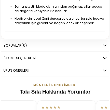
Zamansız stil: Moda akımlarından bağımsız, yıllar geçse
de değerini koruyan bir aksesuar.
Hediye için ideal: Zarif duruşu ve evrensel tarzıyla hediye
arayanlar için güvenli ve beğenilecek bir seçenek.
YORUMLAR
(0)
ÖDEME SEÇENEKLERI
ÜRÜN ÖNERILERI
MÜŞTERI DENEYIMLERI
Takı Sıla Hakkında Yorumlar
★★★★★
★★★