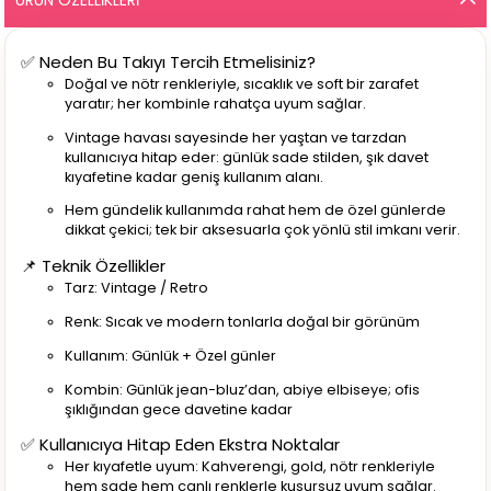
✅ Neden Bu Takıyı Tercih Etmelisiniz?
Doğal ve nötr renkleriyle, sıcaklık ve soft bir zarafet
yaratır; her kombinle rahatça uyum sağlar.
Vintage havası sayesinde her yaştan ve tarzdan
kullanıcıya hitap eder: günlük sade stilden, şık davet
kıyafetine kadar geniş kullanım alanı.
Hem gündelik kullanımda rahat hem de özel günlerde
dikkat çekici; tek bir aksesuarla çok yönlü stil imkanı verir.
📌 Teknik Özellikler
Tarz: Vintage / Retro
Renk: Sıcak ve modern tonlarla doğal bir görünüm
Kullanım: Günlük + Özel günler
Kombin: Günlük jean-bluz’dan, abiye elbiseye; ofis
şıklığından gece davetine kadar
✅ Kullanıcıya Hitap Eden Ekstra Noktalar
Her kıyafetle uyum: Kahverengi, gold, nötr renkleriyle
hem sade hem canlı renklerle kusursuz uyum sağlar.