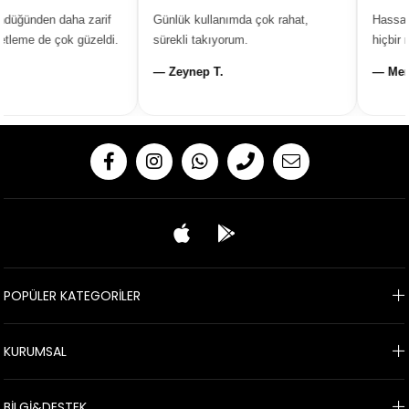
üğünden daha zarif
Günlük kullanımda çok rahat,
Hassas c
leme de çok güzeldi.
sürekli takıyorum.
hiçbir ra
— Zeynep T.
— Merye
POPÜLER KATEGORİLER
KURUMSAL
BİLGİ&DESTEK