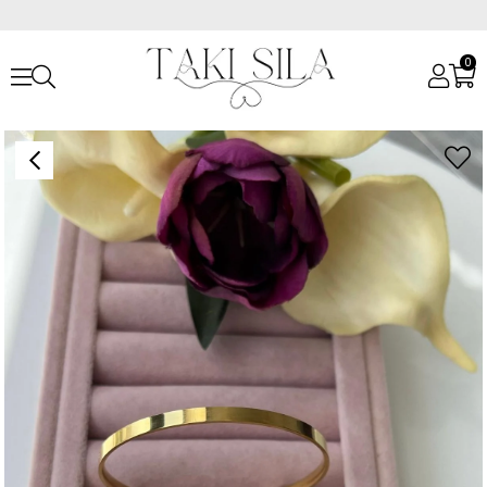
0
Anasayfa
Bileklikler
Çelik Bileklikler
Çelik Kalın Üçlü Ajda Bilezik