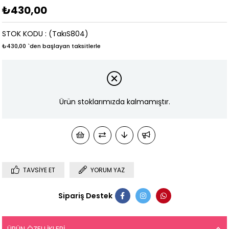
₺430,00
STOK KODU
(TakıS804)
₺430,00
`den başlayan taksitlerle
Ürün stoklarımızda kalmamıştır.
TAVSIYE ET
YORUM YAZ
Sipariş Destek
ÜRÜN ÖZELLIKLERI