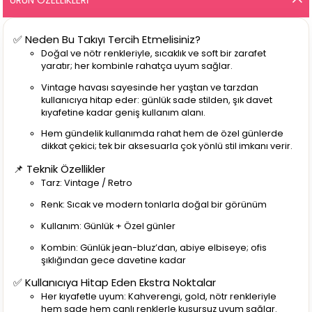
✅ Neden Bu Takıyı Tercih Etmelisiniz?
Doğal ve nötr renkleriyle, sıcaklık ve soft bir zarafet
yaratır; her kombinle rahatça uyum sağlar.
Vintage havası sayesinde her yaştan ve tarzdan
kullanıcıya hitap eder: günlük sade stilden, şık davet
kıyafetine kadar geniş kullanım alanı.
Hem gündelik kullanımda rahat hem de özel günlerde
dikkat çekici; tek bir aksesuarla çok yönlü stil imkanı verir.
📌 Teknik Özellikler
Tarz: Vintage / Retro
Renk: Sıcak ve modern tonlarla doğal bir görünüm
Kullanım: Günlük + Özel günler
Kombin: Günlük jean-bluz’dan, abiye elbiseye; ofis
şıklığından gece davetine kadar
✅ Kullanıcıya Hitap Eden Ekstra Noktalar
Her kıyafetle uyum: Kahverengi, gold, nötr renkleriyle
hem sade hem canlı renklerle kusursuz uyum sağlar.