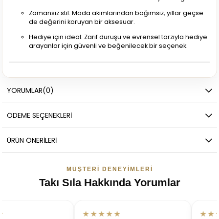
Zamansız stil: Moda akımlarından bağımsız, yıllar geçse
de değerini koruyan bir aksesuar.
Hediye için ideal: Zarif duruşu ve evrensel tarzıyla hediye
arayanlar için güvenli ve beğenilecek bir seçenek.
YORUMLAR
(0)
ÖDEME SEÇENEKLERI
ÜRÜN ÖNERILERI
MÜŞTERI DENEYIMLERI
Takı Sıla Hakkında Yorumlar
★★★★★
★★★