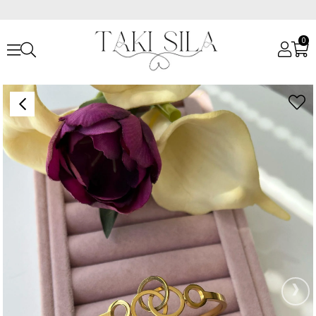
0
Anasayfa
Tek Kalanlar
Çelik İç İçe Geçmeli Daire Kelepçe Bileklik
›