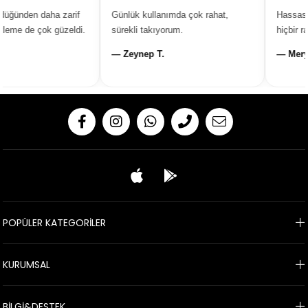
ğünden daha zarif
Günlük kullanımda çok rahat,
Hassas ci
eme de çok güzeldi.
sürekli takıyorum.
hiçbir rah
— Zeynep T.
— Merye
POPÜLER KATEGORİLER
KURUMSAL
BİLGİ&DESTEK