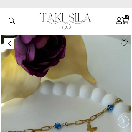
0
Anasayfa
Halhallar
Çelik Ataç Zincirli Kelebek Halhal
›