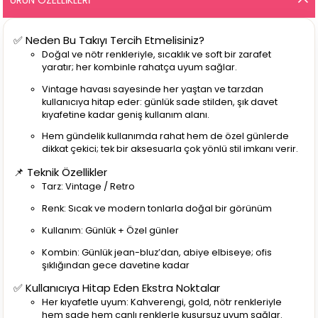
✅ Neden Bu Takıyı Tercih Etmelisiniz?
Doğal ve nötr renkleriyle, sıcaklık ve soft bir zarafet
yaratır; her kombinle rahatça uyum sağlar.
Vintage havası sayesinde her yaştan ve tarzdan
kullanıcıya hitap eder: günlük sade stilden, şık davet
kıyafetine kadar geniş kullanım alanı.
Hem gündelik kullanımda rahat hem de özel günlerde
dikkat çekici; tek bir aksesuarla çok yönlü stil imkanı verir.
📌 Teknik Özellikler
Tarz: Vintage / Retro
Renk: Sıcak ve modern tonlarla doğal bir görünüm
Kullanım: Günlük + Özel günler
Kombin: Günlük jean-bluz’dan, abiye elbiseye; ofis
şıklığından gece davetine kadar
✅ Kullanıcıya Hitap Eden Ekstra Noktalar
Her kıyafetle uyum: Kahverengi, gold, nötr renkleriyle
hem sade hem canlı renklerle kusursuz uyum sağlar.