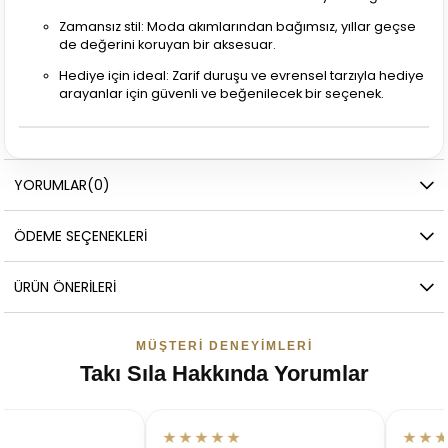
Zamansız stil: Moda akımlarından bağımsız, yıllar geçse
de değerini koruyan bir aksesuar.
Hediye için ideal: Zarif duruşu ve evrensel tarzıyla hediye
arayanlar için güvenli ve beğenilecek bir seçenek.
YORUMLAR
(0)
ÖDEME SEÇENEKLERI
ÜRÜN ÖNERILERI
MÜŞTERI DENEYIMLERI
Takı Sıla Hakkında Yorumlar
★★★★★
★★★